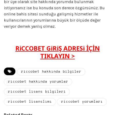
bir üye olarak site hakkında yorumda bulunmak
istiyorsanız ise bu konuda son derece özgürsünüz. Bu
online bahis sitesi sunduğu gelişmiş hizmetler ile
kullanıcılarının yorumlarına büyük bir ölçüde değer
veriyor demek yanlış olmaz.
RiCCOBET GiRiŞ ADRESi İÇİN
TIKLAYIN >
riccobet hakkında bilgiler
riccobet hakkında yorumlar
riccobet lisans bilgileri
riccobet lisanslımı
riccobet yorumları
Related Posts