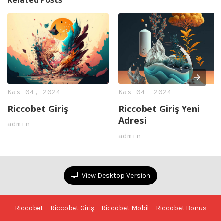
Kas 04, 2024
Kas 04, 2024
Riccobet Giriş
Riccobet Giriş Yeni
Adresi
admin
admin
View Desktop Version
Riccobet
Riccobet Giriş
Riccobet Mobil
Riccobet Bonus