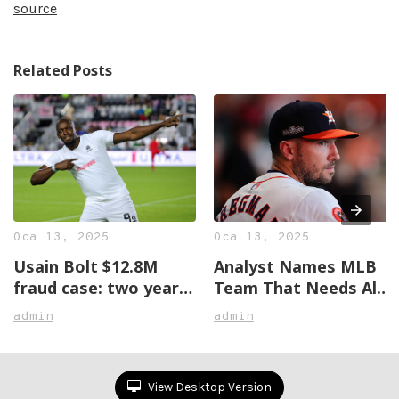
source
Related Posts
Oca 13, 2025
Oca 13, 2025
Usain Bolt $12.8M
Analyst Names MLB
fraud case: two years
Team That Needs Alex
later, no justice in
Bregman The Most
admin
admin
sight
View Desktop Version