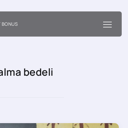
T BONUS
alma bedeli