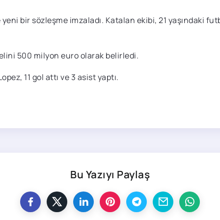
 yeni bir sözleşme imzaladı. Katalan ekibi, 21 yaşındaki f
ni 500 milyon euro olarak belirledi.
z, 11 gol attı ve 3 asist yaptı.
Bu Yazıyı Paylaş