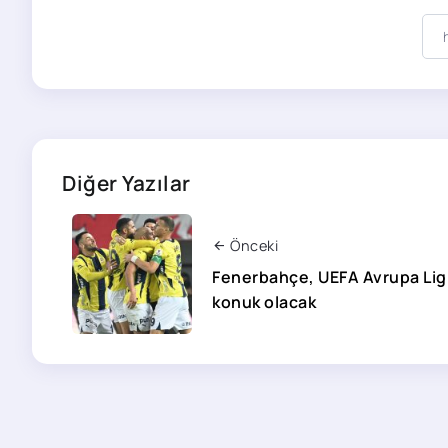
Diğer Yazılar
Önceki
Fenerbahçe, UEFA Avrupa Ligi
konuk olacak