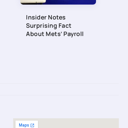
Insider Notes
Surprising Fact
About Mets’ Payroll