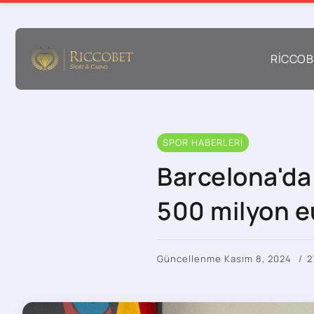
RICCOB
SPOR HABERLERI
Barcelona'da
500 milyon eu
Güncellenme Kasım 8, 2024
2