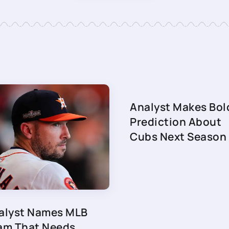
Analyst Makes Bol
Prediction About
Cubs Next Season
alyst Names MLB
am That Needs