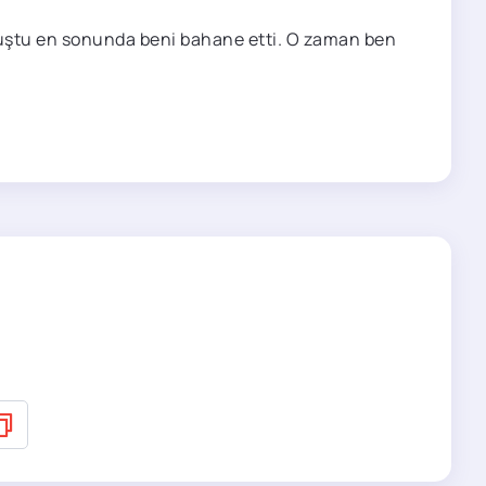
rmuştu en sonunda beni bahane etti. O zaman ben