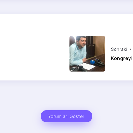
Sonraki
Kongreyi 
Yorumları Göster