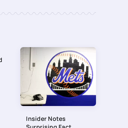
d
Insider Notes
Surprising Fact