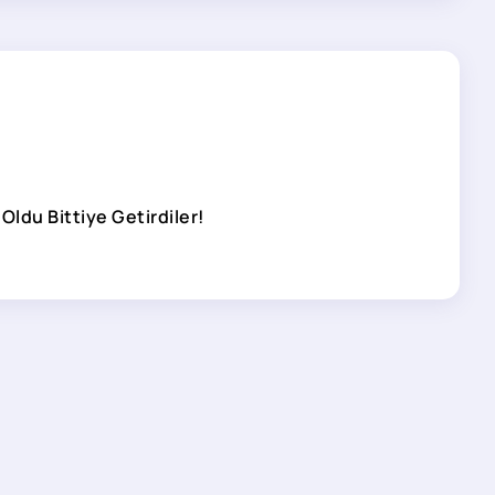
Oldu Bittiye Getirdiler!