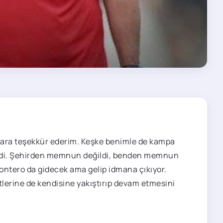
tkılara teşekkür ederim. Keşke benimle de kampa
istedi. Şehirden memnun değildi, benden memnun
ontero da gidecek ama gelip idmana çıkıyor.
tlerine de kendisine yakıştırıp devam etmesini