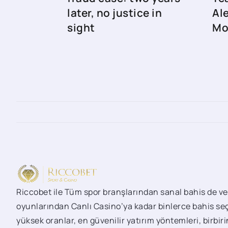
later, no justice in
Al
sight
Mo
Riccobet ile Tüm spor branşlarından sanal bahis de ve
oyunlarından Canlı Casino’ya kadar binlerce bahis seç
yüksek oranlar, en güvenilir yatırım yöntemleri, birbi