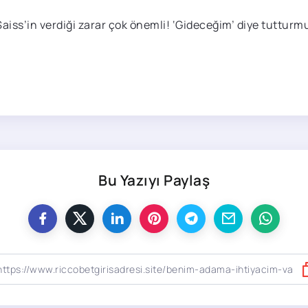
 Saiss’in verdiği zarar çok önemli! ‘Gideceğim’ diye tuttu
Bu Yazıyı Paylaş