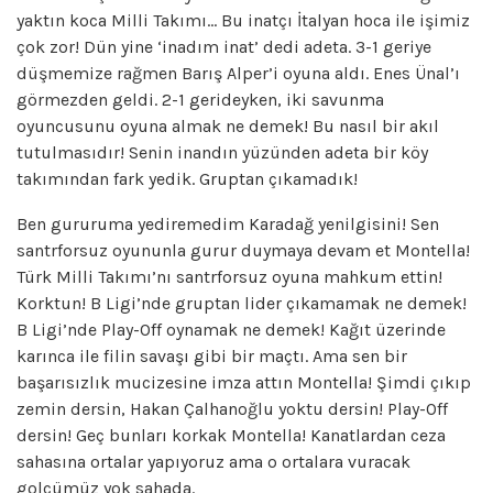
yaktın koca Milli Takımı… Bu inatçı İtalyan hoca ile işimiz
çok zor! Dün yine ‘inadım inat’ dedi adeta. 3-1 geriye
düşmemize rağmen Barış Alper’i oyuna aldı. Enes Ünal’ı
görmezden geldi. 2-1 gerideyken, iki savunma
oyuncusunu oyuna almak ne demek! Bu nasıl bir akıl
tutulmasıdır! Senin inandın yüzünden adeta bir köy
takımından fark yedik. Gruptan çıkamadık!
Ben gururuma yediremedim Karadağ yenilgisini! Sen
santrforsuz oyununla gurur duymaya devam et Montella!
Türk Milli Takımı’nı santrforsuz oyuna mahkum ettin!
Korktun! B Ligi’nde gruptan lider çıkamamak ne demek!
B Ligi’nde Play-Off oynamak ne demek! Kağıt üzerinde
karınca ile filin savaşı gibi bir maçtı. Ama sen bir
başarısızlık mucizesine imza attın Montella! Şimdi çıkıp
zemin dersin, Hakan Çalhanoğlu yoktu dersin! Play-Off
dersin! Geç bunları korkak Montella! Kanatlardan ceza
sahasına ortalar yapıyoruz ama o ortalara vuracak
golcümüz yok sahada.