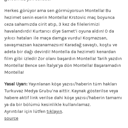
Herkes görüyor ama sen görmüyorsun Montella! Bu
hezimet senin eserin Montella! Krstovic maç boyunca
ceza sahamızda cirit atıp, 3 kez de filelerimizi
havalandırdı! Kurtarıcı diye Samet’i oyuna aldın! O da
yıkıcı hataları ile maça damga vurdu! Koşmazsan,
savaşmazsan kazanamazsın! Karadağ savaştı, koştu ve
adeta bir dağı devirdi! Montella da hezimeti kenardan
film gibi izledi! Zor olanı başardın Montella! Tarih yazdın
Montella! Bence sen İtalya’ya dön Montella! Başaramadın
Montella!
Yasal Uyarı:
Yayınlanan köşe yazısı/haberin tüm hakları
Turkuvaz Medya Grubu’na aittir. Kaynak gösterilse veya
habere aktif link verilse dahi köşe yazısı/haberin tamamı
ya da bir bölümü kesinlikle kullanılamaz.
Ayrıntılar için lütfen
tıklayın
.
source