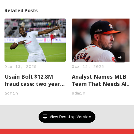
Related Posts
Oca 13, 2025
Oca 13, 2025
Usain Bolt $12.8M
Analyst Names MLB
fraud case: two years
Team That Needs Alex
later, no justice in
Bregman The Most
admin
admin
sight
View Desktop Version