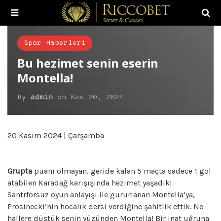
Spor Haberleri
Bu hezimet senin eserin
Montella!
By
admin
on
Kas 20, 2024
20 Kasım 2024 | Çarşamba
Grupta
puanı olmayan, geride kalan 5 maçta sadece 1 gol
atabilen Karadağ karışışında hezimet yaşadık!
Santrforsuz oyun anlayışı ile gururlanan Montella’ya,
Prosinecki’nin hocalık dersi verdiğine şahitlik ettik. Ne
hallere düştük senin yüzünden Montella! Bir inat uğruna