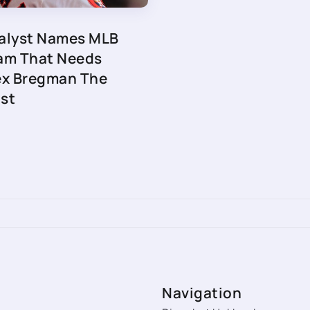
alyst Names MLB
am That Needs
ex Bregman The
st
Navigation