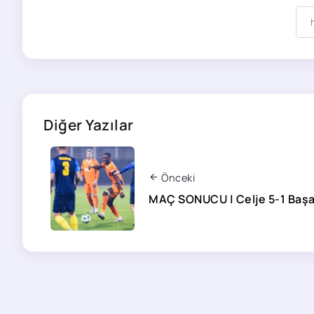
Diğer Yazılar
Önceki
MAÇ SONUCU | Celje 5-1 Başak