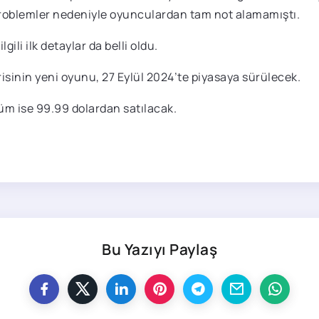
 problemler nedeniyle oyunculardan tam not alamamıştı.
ili ilk detaylar da belli oldu.
isinin yeni oyunu, 27 Eylül 2024’te piyasaya sürülecek.
üm ise 99.99 dolardan satılacak.
Bu Yazıyı Paylaş