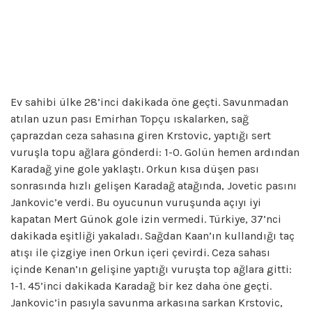
Ev sahibi ülke 28’inci dakikada öne geçti. Savunmadan
atılan uzun pası Emirhan Topçu ıskalarken, sağ
çaprazdan ceza sahasına giren Krstovic, yaptığı sert
vuruşla topu ağlara gönderdi: 1-0. Golün hemen ardından
Karadağ yine gole yaklaştı. Orkun kısa düşen pası
sonrasında hızlı gelişen Karadağ atağında, Jovetic pasını
Jankovic’e verdi. Bu oyucunun vuruşunda açıyı iyi
kapatan Mert Günok gole izin vermedi. Türkiye, 37’nci
dakikada eşitliği yakaladı. Sağdan Kaan’ın kullandığı taç
atışı ile çizgiye inen Orkun içeri çevirdi. Ceza sahası
içinde Kenan’ın gelişine yaptığı vuruşta top ağlara gitti:
1-1. 45’inci dakikada Karadağ bir kez daha öne geçti.
Jankovic’in pasıyla savunma arkasına sarkan Krstovic,