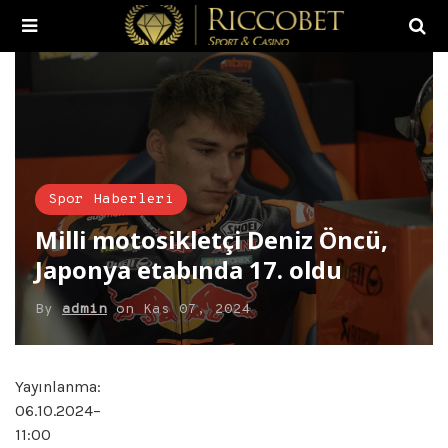
Spor Haberleri
Milli motosikletçi Deniz Öncü,
Japonya etabında 17. oldu
By
admin
on
Kas 07, 2024
Yayınlanma:
06.10.2024
–
11:00