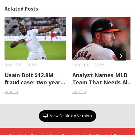
Related Posts
Oca 13, 2025
Oca 13, 2025
Usain Bolt $12.8M
Analyst Names MLB
fraud case: two years
Team That Needs Alex
later, no justice in
Bregman The Most
admin
admin
sight
View Desktop Version