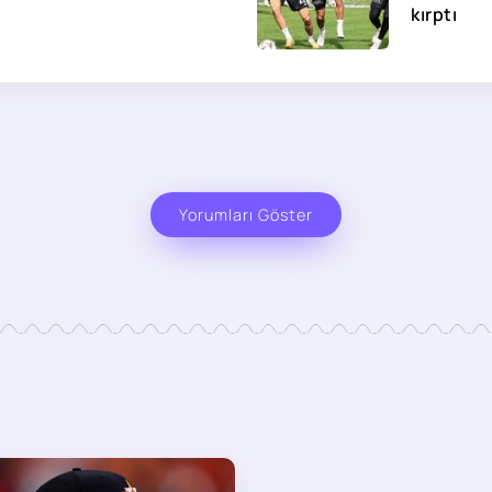
kırptı
Yorumları Göster