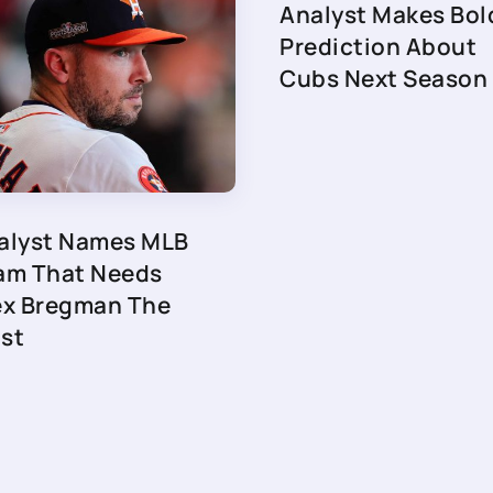
Analyst Makes Bol
Prediction About
Cubs Next Season
alyst Names MLB
am That Needs
ex Bregman The
st