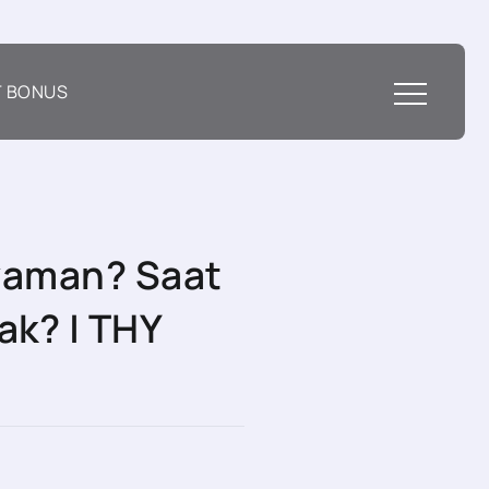
T BONUS
 zaman? Saat
ak? | THY