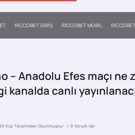
ET
RICCOBET GIRIŞ
RICCOBET MOBIL
RICCOBE
no – Anadolu Efes maçı ne
i kanalda canlı yayınlanac
93 Kişi Tarafından Okunmuştur
0 Yorum Var