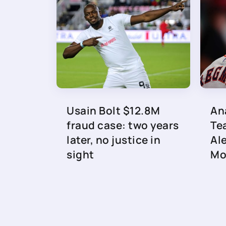
Usain Bolt $12.8M
An
fraud case: two years
Te
later, no justice in
Al
sight
Mo