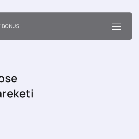
T BONUS
Jose
areketi