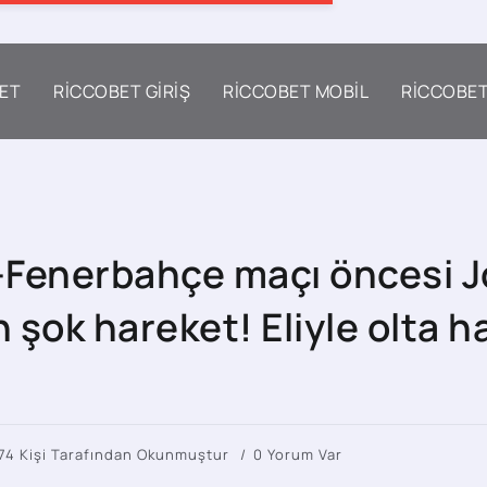
ET
RICCOBET GIRIŞ
RICCOBET MOBIL
RICCOBE
-Fenerbahçe maçı öncesi 
şok hareket! Eliyle olta h
74 Kişi Tarafından Okunmuştur
0 Yorum Var