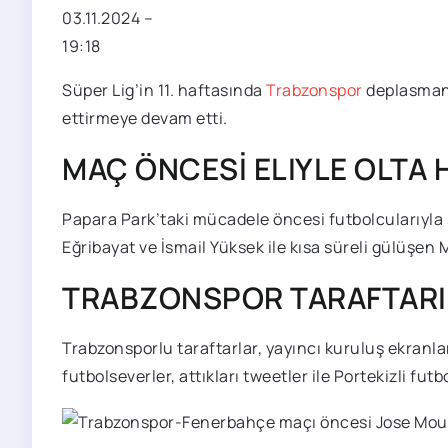
03.11.2024
–
19:18
Süper Lig’in 11. haftasında
Trabzonspor
deplasman
ettirmeye devam etti.
MAÇ ÖNCESİ ELIYLE OLTA 
Papara Park’taki mücadele öncesi futbolcularıyla s
Eğribayat ve İsmail Yüksek ile kısa süreli gülüşe
TRABZONSPOR TARAFTARI
Trabzonsporlu taraftarlar, yayıncı kuruluş ekranl
futbolseverler, attıkları tweetler ile Portekizli fut