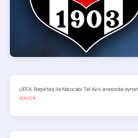
UEFA, Beşiktaş ile Maccabi Tel Aviv arasında oynana
source