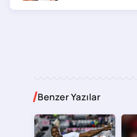
Benzer Yazılar