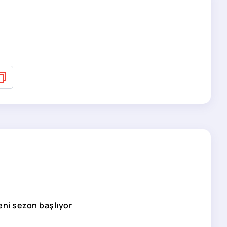
eni sezon başlıyor