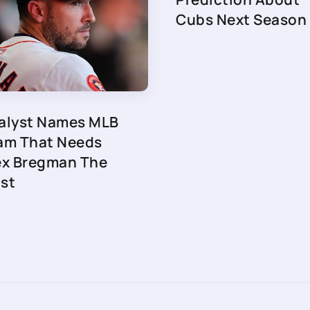
Cubs Next Season
alyst Names MLB
am That Needs
ex Bregman The
st