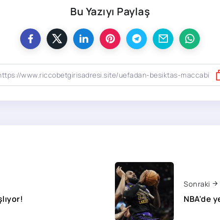
Bu Yazıyı Paylaş
Sonraki
lıyor!
NBA'de y