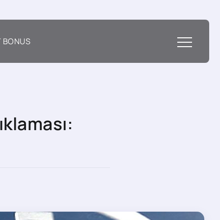
T BONUS
ıklaması: