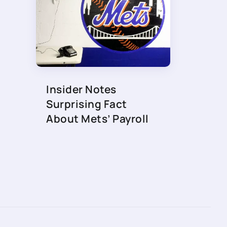
Insider Notes
Surprising Fact
About Mets’ Payroll