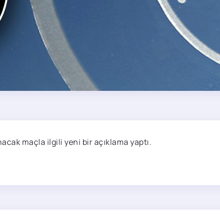
cak maçla ilgili yeni bir açıklama yaptı.