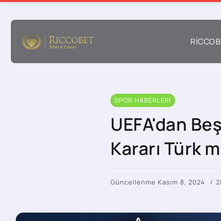
RICCOB
SPOR HABERLERI
UEFA'dan Beşi
Kararı Türk m
Güncellenme Kasım 8, 2024
2